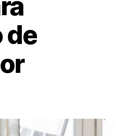
ra
 de
oor