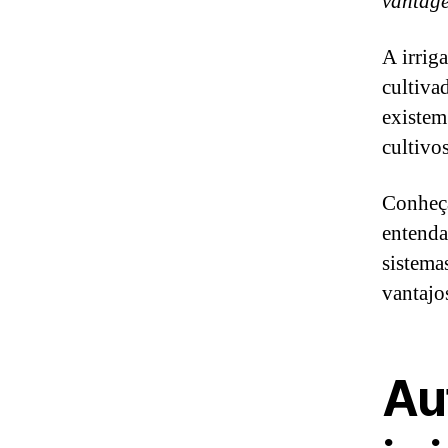
vantage
A irrig
cultiva
existem
cultivo
Conheça
entenda
sistema
vantajo
Au