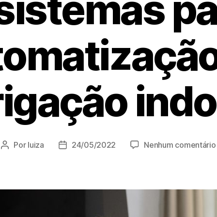
 sistemas pa
tomatização
rigação ind
Por
luiza
24/05/2022
Nenhum comentário