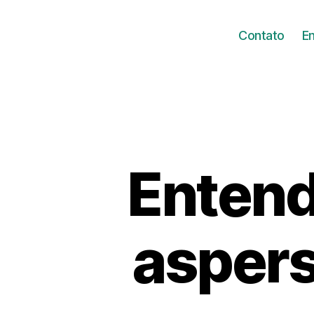
Contato
E
Entend
aspers