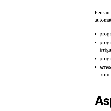
Pensand
automat
progr
progr
irrig
progr
acres
otimi
As