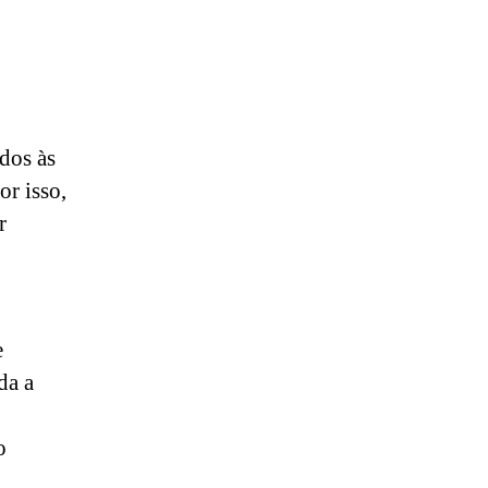
dos às
or isso,
r
e
da a
o