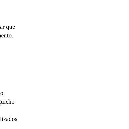
ar que
mento.
ão
guicho
ilizados