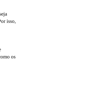
seja
or isso,
e
 como os