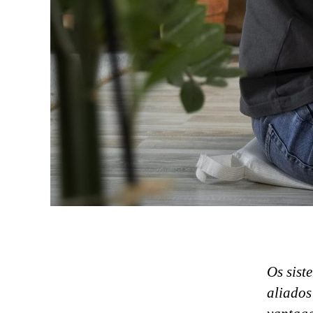
Os sist
aliados