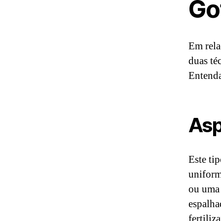
Go
Em rela
duas té
Entenda
Asp
Este ti
uniform
ou uma 
espalha
fertiliz