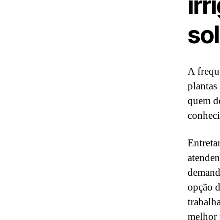
irr
so
A frequ
plantas
quem de
conheci
Entreta
atenden
demanda
opção d
trabalh
melhor 