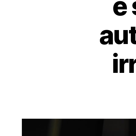
e
au
ir